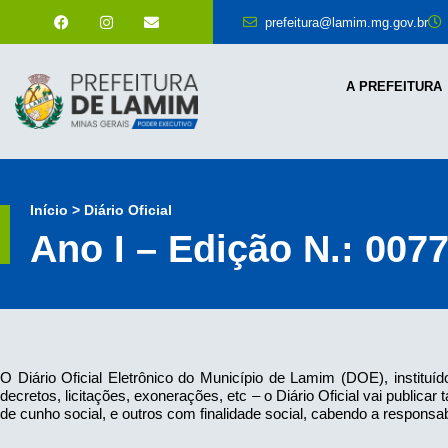
prefeitura@lamim.mg.gov.br
A PREFEITURA
Início > Diário Oficial
Ano I – Edição N.: 007
O Diário Oficial Eletrônico do Município de Lamim (DOE), instituíd
decretos, licitações, exonerações, etc – o Diário Oficial vai publi
de cunho social, e outros com finalidade social, cabendo a responsab