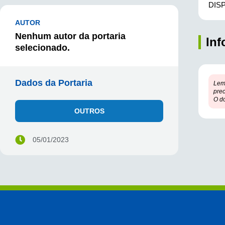
DIS
AUTOR
Nenhum autor da portaria
In
selecionado.
Dados da Portaria
Lem
prec
O d
OUTROS
05/01/2023