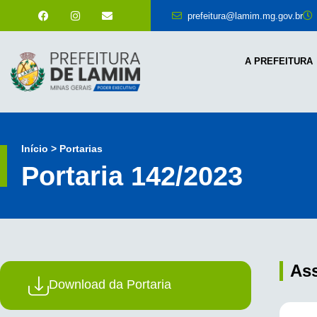
prefeitura@lamim.mg.gov.br
A PREFEITURA
Início > Portarias
Portaria 142/2023
As
Download da Portaria