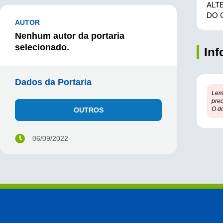
ALT
DO 
AUTOR
Nenhum autor da portaria
selecionado.
In
Dados da Portaria
Lem
prec
O d
OUTROS
06/09/2022