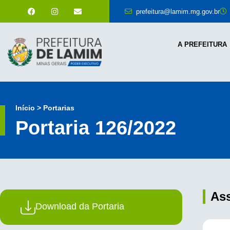
prefeitura@lamim.mg.gov.br
A PREFEITURA
Início > Portarias
Portaria 126/2022
As
Download da Portaria