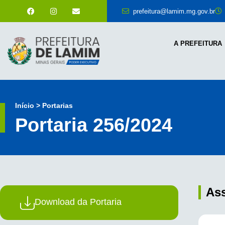
prefeitura@lamim.mg.gov.br
A PREFEITURA
Início > Portarias
Portaria 256/2024
As
Download da Portaria