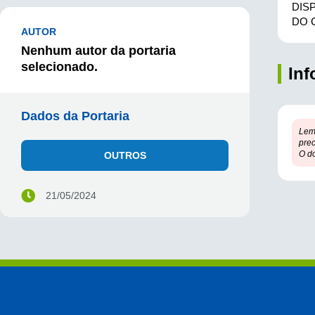
DIS
DO 
AUTOR
Nenhum autor da portaria
selecionado.
In
Dados da Portaria
Lem
prec
O d
OUTROS
21/05/2024