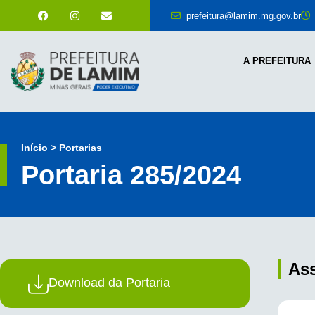
prefeitura@lamim.mg.gov.br
A PREFEITURA
Início > Portarias
Portaria 285/2024
As
Download da Portaria