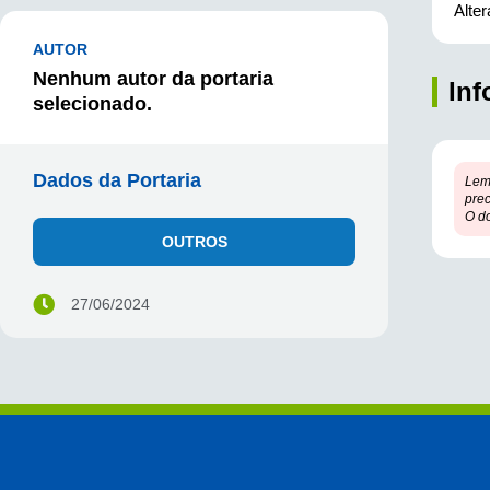
Alte
AUTOR
Nenhum autor da portaria
In
selecionado.
Dados da Portaria
Lem
prec
O d
OUTROS
27/06/2024