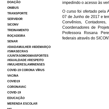
impedindo o acesso às verb
DOAÇÃO
ONIBUS
O curso foi ofertado pela
TRANSPORTE
07 de Junho de 2017 e tem
SERVIDOR
Convênios, Contadores, 
SICONV
Coordenadores de Projet
TREINAMENTO
Professora Rosana Pere
ROÇADEIRA
federais através do SICON
SENAR
#DIADAMULHER #8DEMARÇO
#SMASECRAS
#JUNTASOMOSMAISFORTES
#IGUALDADE #RESPEITO
#MULHERESLAMINENSES
COVID-19 CORONA VÍRUS
VACINA
COVID19
CORONAVAC
COVID-19
EDUCAÇÃO
MERENDA ESCOLAR