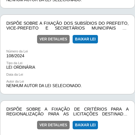
DISPÕE SOBRE A FIXAÇÃO DOS SUBSÍDIOS DO PREFEITO,
VICE-PREFEITO E SECRETÁRIOS MUNICIPAIS DO
MUNICÍPIO DE LAMIM-MG PARA O MANDATO DE 2025/2028,
E DÁ OUTRAS PROVIDÊNCIAS
VER DETALHES
BAIXAR LEI
Número da Lei
108/
2024
Tipo da Lei
LEI ORDINÁRIA
Data da Lei
Autor da Lei
NENHUM AUTOR DA LEI SELECIONADO.
DISPÕE SOBRE A FIXAÇÃO DE CRITÉRIOS PARA A
REGIONALIZAÇÃO PARA AS LICITAÇÕES DESTINADAS
EXCLUSIVAMENTE ÀS MICROEMPRESAS E EMPRESAS DE
PEQUENO PORTE.
VER DETALHES
BAIXAR LEI