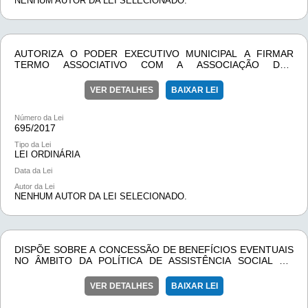
NENHUM AUTOR DA LEI SELECIONADO.
AUTORIZA O PODER EXECUTIVO MUNICIPAL A FIRMAR
TERMO ASSOCIATIVO COM A ASSOCIAÇÃO DOS
MUNICÍPIOS DO CIRCUITO TURÍSTICO VILLAS E FAZENDAS
DE MINAS E DÁ OUTRAS PROVIDÊNCIAS.
VER DETALHES
BAIXAR LEI
Número da Lei
695/
2017
Tipo da Lei
LEI ORDINÁRIA
Data da Lei
Autor da Lei
NENHUM AUTOR DA LEI SELECIONADO.
DISPÕE SOBRE A CONCESSÃO DE BENEFÍCIOS EVENTUAIS
NO ÂMBITO DA POLÍTICA DE ASSISTÊNCIA SOCIAL DO
MUNICÍPIO DE LAMIM/MG E DÁ OUTRAS PROVIDÊNCIAS.
VER DETALHES
BAIXAR LEI