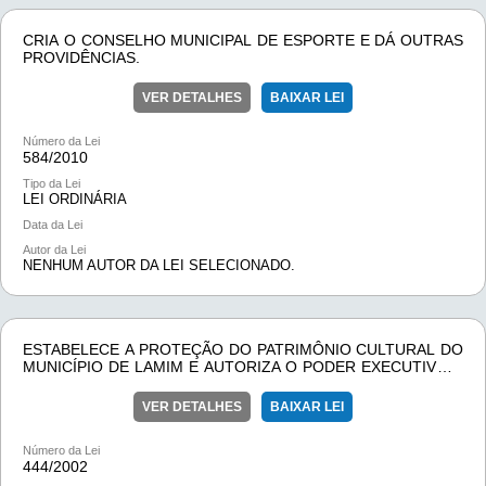
CRIA O CONSELHO MUNICIPAL DE ESPORTE E DÁ OUTRAS
PROVIDÊNCIAS.
VER DETALHES
BAIXAR LEI
Número da Lei
584/
2010
Tipo da Lei
LEI ORDINÁRIA
Data da Lei
Autor da Lei
NENHUM AUTOR DA LEI SELECIONADO.
ESTABELECE A PROTEÇÃO DO PATRIMÔNIO CULTURAL DO
MUNICÍPIO DE LAMIM E AUTORIZA O PODER EXECUTIVO A
INSTITUIR O CONSELHO DELIBERATIVO DO PATRIMÔNIO
HISTÓRICO E CULTURAL E DA OUTRAS PROVIDÊNCIAS.
VER DETALHES
BAIXAR LEI
Número da Lei
444/
2002