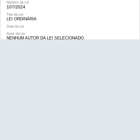
Número da Lei
107/
2024
Tipo da Lei
LEI ORDINÁRIA
Data da Lei
Autor da Lei
NENHUM AUTOR DA LEI SELECIONADO.
DISPÕE SOBRE A RATIFICAÇÃO DO DÉCIMO QUINTO
TERMO ADITIVO AO ESTATUTO DO CONSÓRCIO PARA O
DESENVOLVIMENTO DO ALTO PARAOPEBA – CODAP, E DÁ
OUTRAS PROVIDÊNCIAS.
VER DETALHES
BAIXAR LEI
Número da Lei
106/
2024
Tipo da Lei
LEI ORDINÁRIA
Data da Lei
Autor da Lei
NENHUM AUTOR DA LEI SELECIONADO.