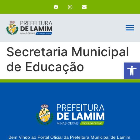
Secretaria Municipal
de Educação
Ab
Bem Vindo ao Portal Oficial da Prefeitura Municipal de Lamim.