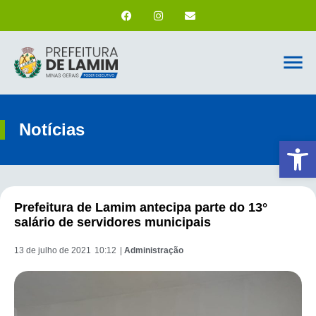
Notícias
Ab
Prefeitura de Lamim antecipa parte do 13°
salário de servidores municipais
13 de julho de 2021
10:12
|
Administração