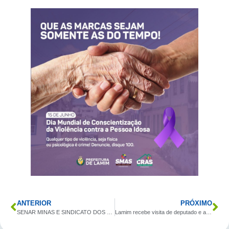
ANTERIOR
PRÓXIMO
SENAR MINAS E SINDICATO DOS PRODUTORES RURAIS DE CONSELHEIRO LAFAIETE com o apoio da PREFEITURA MUNICIPAL DE LAMIM, SECRETARIA MUNICIPAL DE ASSISTÊNCIA SOCIAL, CRAS promoveram curso de geração de renda à população Laminense!
Lamim recebe visita de deputado e alcança 350 mil em emendas parlamentares.