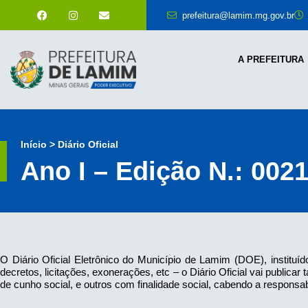
prefeitura@lamim.mg.gov.br
A PREFEITURA
Início > Diário Oficial
Ano I – Edição N.: 002
O Diário Oficial Eletrônico do Município de Lamim (DOE), instituíd
decretos, licitações, exonerações, etc – o Diário Oficial vai publi
de cunho social, e outros com finalidade social, cabendo a responsab