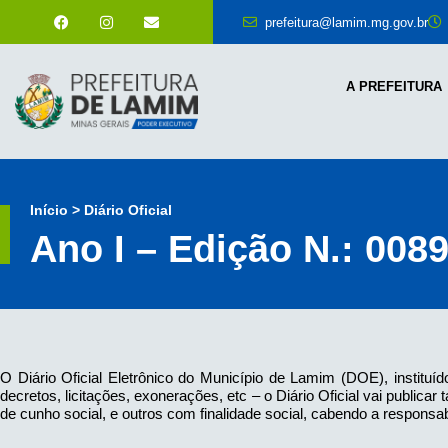
prefeitura@lamim.mg.gov.br
A PREFEITURA
Início > Diário Oficial
Ano I – Edição N.: 008
O Diário Oficial Eletrônico do Município de Lamim (DOE), instituíd
decretos, licitações, exonerações, etc – o Diário Oficial vai publi
de cunho social, e outros com finalidade social, cabendo a responsab