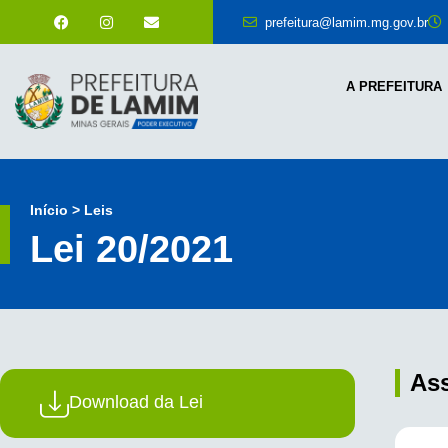
prefeitura@lamim.mg.gov.br
A PREFEITURA
Início > Leis
Lei 20/2021
As
Download da Lei