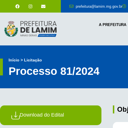
prefeitura@lamim.mg.gov.br
A PREFEITURA
Início > Licitação
Processo 81/2024
Ob
Download do Edital