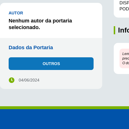
DIS
POD
AUTOR
Nenhum autor da portaria
selecionado.
In
Dados da Portaria
Lem
prec
O d
OUTROS
04/06/2024