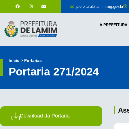
prefeitura@lamim.mg.gov.br
A PREFEITURA
Início > Portarias
Portaria 271/2024
As
Download da Portaria