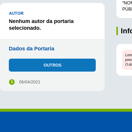
“NO
PÚB
AUTOR
Nenhum autor da portaria
selecionado.
In
Dados da Portaria
Lem
prec
O d
OUTROS
06/04/2021