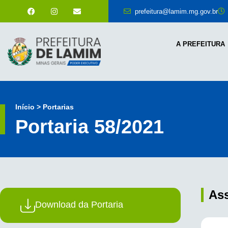
prefeitura@lamim.mg.gov.br
A PREFEITURA
Início > Portarias
Portaria 58/2021
As
Download da Portaria