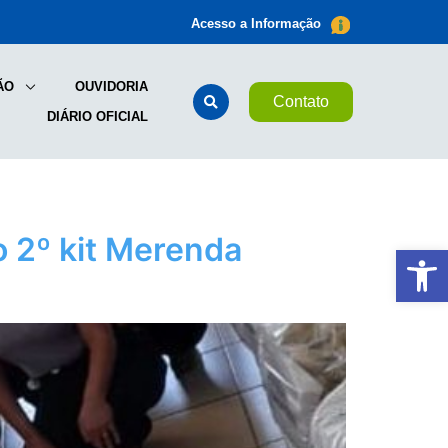
Acesso a Informação
ÃO
OUVIDORIA
Contato
DIÁRIO OFICIAL
o 2º kit Merenda
Ab