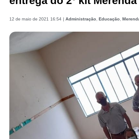
entrega do 2º kit Merenda
12 de maio de 2021
16:54
|
Administração
,
Educação
,
Merenda