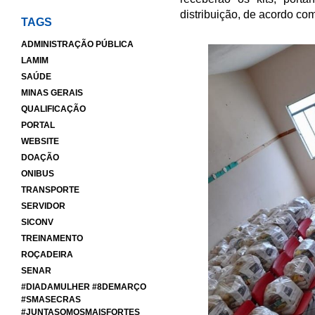
distribuição, de acordo com
TAGS
ADMINISTRAÇÃO PÚBLICA
LAMIM
SAÚDE
MINAS GERAIS
QUALIFICAÇÃO
PORTAL
WEBSITE
DOAÇÃO
ONIBUS
TRANSPORTE
SERVIDOR
SICONV
TREINAMENTO
ROÇADEIRA
SENAR
#DIADAMULHER #8DEMARÇO
#SMASECRAS
#JUNTASOMOSMAISFORTES