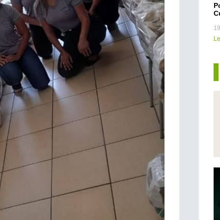
P
C
19
Le