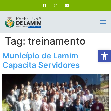
Tag:
treinamento
Ab
Município de Lamim
Capacita Servidores