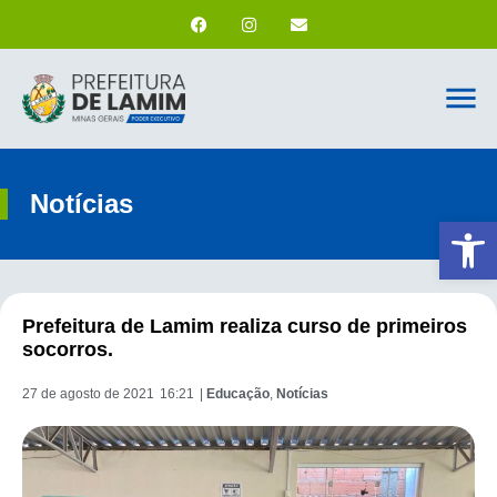
Notícias
Ab
Prefeitura de Lamim realiza curso de primeiros
socorros.
27 de agosto de 2021
16:21
|
Educação
,
Notícias